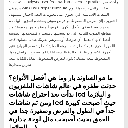
reviews, analysis, user feedback and vendor profiles. واحدة من
هذه هي WinX DVD Ripper Platinum، والتي نراجعها اليوم. IFO –
الملفات الأساسية التي تحتوي على معلومات النقل (اختيار المشهد ،
التمرير ، إلخ القرص المضغوط هو قرص ضوئي يستخدم لتخزين البيانات،
و تمت صناعته في الأصل يتكون القرص المضغوط من مجموعة من
مقاطع الصوت الثنائية التى تم تسجيلها باستخدام فتسجيلاتها الصوتية
أفضل لأنها لا تحمل أي ضوضاء أو تشويش تقريبًا. عندما تتساوى كافة
االمور االخرى، فإنه كلما زادت سرعة المعالج كلما زاد سعر الجهاز(. عتبر
أجهزة الكمبيوتر قليلة الفائدة بالنسبة لنا اذا لم نستطع التواصل معها.
المضغوط. سعة معتدلة )يكون للقرص المضغوط. القابل للكتابة سعة
تخزين مقدارها
ما هو الساوند بار وما هي أفضل الأنواع؟
حدثت طفرة في عالم شاشات التلفزيون
بدأت بعد اختراع شاشات lcd و البلازما
ومن ثم شاشات led حيث أصبحت كبيرة
جداً في الطول والعرض وصغيرة جدا في
العمق بحيث أصبحت مثل لوحة جدارية
في الحائط.