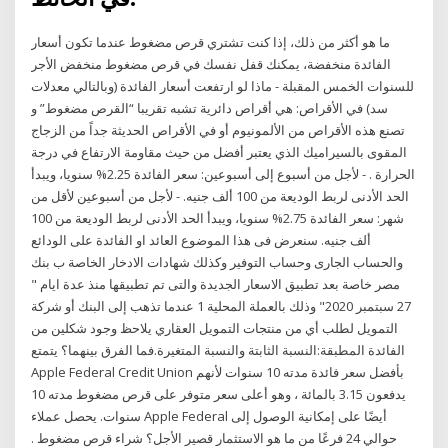
ما هو أكثر من ذلك، إذا كنت تشتري قرص مضغوط عندما تكون أسعار
الفائدة منخفضة، يمكنك قفل نفسك في قرص مضغوط منخفض الأجر
للسنوات الخمس المقبلة - ماذا لو ارتفعت أسعار الفائدة (وبالتالي معدلات
سد) في الأقراص: هي أقراص دائرية تشبه تقريبا “القرص مضغوط” و
تصنع هذه الأقراص من الألمونيوم أو في الأقراص الحديثة جداً من الزجاج
المقوى بالسيراميك الذي يعتبر أفضل من حيث مقاومة الارتفاع في درجة
الحرارة . - لأجل من أسبوع إلى أسبوعين: سعر الفائدة 2.25% سنويا، ويبدأ
الحد الأدنى لربط الوديعة من 100 ألف جنيه. - لأجل من أسبوعين لأقل من
شهر: سعر الفائدة 2.75% سنويا، ويبدأ الحد الأدنى لربط الوديعة من 100
ألف جنيه. سنعرض فى هذا الموضوع العائد او الفائدة على الودائع
والحساب الجارى وحساب التوفير وكذلك شهادات الادخار الخاصة ب بنك
مصر خاصة بعد تطبيق الاسعار الجديدة والتى تم تطبيقها منذ عدة ايام "
27 سبتمبر 2020" وذلك بالعملة المحلية 1 عندما تذهب إلى البنك أو شركة
التمويل لطلب أي من منتجات التمويل العقاري يلاحظ وجود شكلين من
الفائدة المطبقة:النسبة الثابتة والنسبة المتغيرة.فما الفرق بينهما؟ يتمتع
Apple Federal Credit Union بأفضل سعر فائدة مدته 10 سنوات لأنهم
يدفعون 3.15 بالمائة ، وهو أعلى سعر متوفر على قرص مضغوط مدته 10
سنوات. يحصل عملاء Apple Federal أيضًا على إمكانية الوصول إلى
حوالي 24 فرعًا من ما هو الاستثمار قصير الأجل؟ شراء قرص مضغوط .