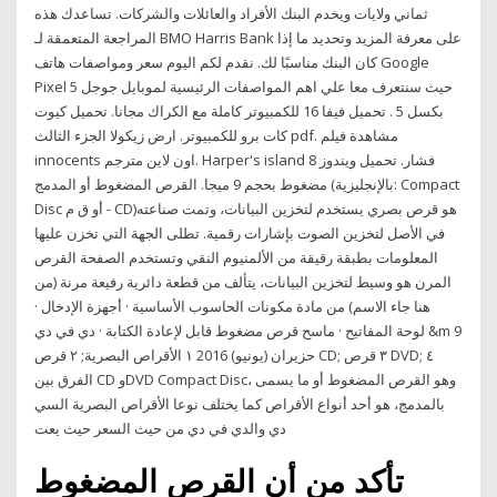
ثماني ولايات ويخدم البنك الأفراد والعائلات والشركات. تساعدك هذه
المراجعة المتعمقة لـ BMO Harris Bank على معرفة المزيد وتحديد ما إذا
كان البنك مناسبًا لك. نقدم لكم اليوم سعر ومواصفات هاتف Google
Pixel 5 حيث سنتعرف معا علي اهم المواصفات الرئيسية لموبايل جوجل
بكسل 5 . تحميل فيفا 16 للكمبيوتر كاملة مع الكراك مجانا. تحميل كيوت
كات برو للكمبيوتر. ارض زيكولا الجزء الثالث pdf. مشاهدة فيلم
innocents اون لاين مترجم. Harper's island فشار. تحميل ويندوز 8
مضغوط بحجم 9 ميجا. القرص المضغوط أو المدمج (بالإنجليزية: Compact
Disc أو ق م - CD)‏ هو قرص بصري يستخدم لتخزين البيانات، وتمت صناعته
في الأصل لتخزين الصوت بإشارات رقمية. تطلى الجهة التي تخزن عليها
المعلومات بطبقة رقيقة من الألمنيوم النقي وتستخدم الصفحة القرص
المرن هو وسيط لتخزين البيانات، يتألف من قطعة دائرية رفيعة مرنة (من
هنا جاء الاسم) من مادة مكونات الحاسوب الأساسية · أجهزة الإدخال ·
لوحة المفاتيح · ماسح قرص مضغوط قابل لإعادة الكتابة · دي في دي &m 9
حزيران (يونيو) 2016 ١ الأقراص البصرية; ٢ قرص CD; ٣ قرص DVD; ٤
الفرق بين CD وDVD Compact Disc، وهو القرص المضغوط أو ما يسمى
بالمدمج، هو أحد أنواع الأقراص كما يختلف نوعا الأقراص البصرية السي
دي والدي في دي من حيث السعر حيث يعت
تأكد من أن القرص المضغوط