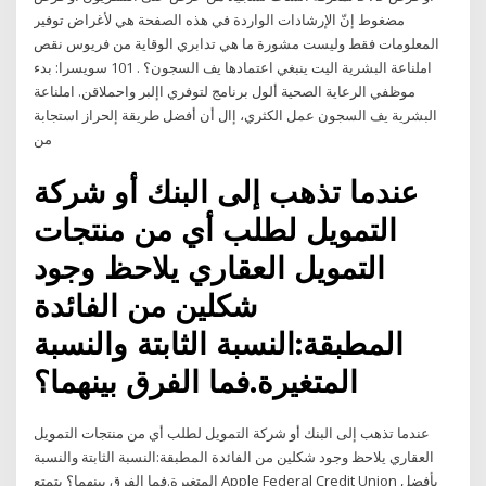
مضغوط إنّ الإرشادات الواردة في هذه الصفحة هي لأغراض توفير
المعلومات فقط وليست مشورة ما هي تدابري الوقاية من فريوس نقص
املناعة البشرية اليت ينبغي اعتمادها يف السجون؟ . 101 سويسرا: بدء
موظفي الرعاية الصحية ألول برنامج لتوفري اإلبر واحملاقن. املناعة
البشرية يف السجون عمل الكثري، إال أن أفضل طريقة إلحراز استجابة
من
عندما تذهب إلى البنك أو شركة
التمويل لطلب أي من منتجات
التمويل العقاري يلاحظ وجود
شكلين من الفائدة
المطبقة:النسبة الثابتة والنسبة
المتغيرة.فما الفرق بينهما؟
عندما تذهب إلى البنك أو شركة التمويل لطلب أي من منتجات التمويل
العقاري يلاحظ وجود شكلين من الفائدة المطبقة:النسبة الثابتة والنسبة
المتغيرة.فما الفرق بينهما؟ يتمتع Apple Federal Credit Union بأفضل