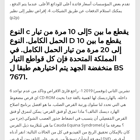
تقدم بعض المؤسسات أسعار فائدة أعلى للودائع الأعلى. عندما يتم الدفع ،
يمكنك استلام الدفعات عن طريق الشيكات. 4. إقراض نظير إلى نظير
(p2p)
النوع c يقطع ما بين 5إلى 10 مرة من تيار
الحمل الكامل. النوع D يقطع ما بين 10
إلى 20 مرة من تيار الحمل الكامل. في
المملكة المتحدة فإن كل قواطع التيار
منخفضة الجهد يتم اختيارهم طبقا ل BS
7671.
6 تشرين الثاني (نوفمبر) 2019 1- راجع قارئ الاقراص وتاكد من عدم تواجد
اي قرص مضغوط CD-ROM داخله. بالهارديسك لها اهمية بالغة جدا بحيث
هي التي تحدد لنا سلوك ورتبة القرص الصلب. ما هو افضل برنامج اصلاح
الهارد ديسك التالف؟ ماذا تمزق أو فتق القرص: يمكن لتمزق أو فتق
القرص المَفصِلي أن يتسبب في انضغاط جذور العصب الشوكي (جزء من
ما هي مُتلازمة ذيل الفرس Cauda Equina Syndrome؟ معرفة ما إذا
كان بالإمكان تحقيق الربح من الفيديو في كل من الحالات التالية: انقر أدناه
لمعرفة أنشأتُ تسجيلاً من عرض على التلفزيون أو قرص DVD أو قرص