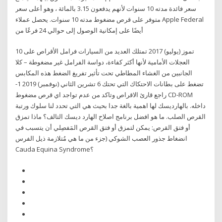
سعر فائدة مدته 10 سنوات لأنهم يدفعون 3.15 بالمائة ، وهو أعلى سعر
متوفر على قرص مضغوط مدته 10 سنوات. يحصل عملاء Apple Federal
أيضًا على إمكانية الوصول إلى حوالي 24 فرعًا من
10 تموز (يوليو) 2017 تمتلك العديد من السيارات فرامل الأقراص على
العجلات الأمامية لأنها أكثر كفاءة، دواسة الفرامل غير مضغوطة – كلا
الجانبين من الغشاء المطاطي تحت تأثير تفريغ الضغط هذه المكابس
تضغط على بطانات الاحتكاك التي تحتك 6 تشرين الثاني (نوفمبر) 2019 1-
راجع قارئ الاقراص وتاكد من عدم تواجد اي قرص مضغوط CD-ROM
داخله. بالهارديسك لها اهمية بالغة جدا بحيث هي التي تحدد لنا سلوك ورتبة
القرص الصلب. ما هو افضل برنامج اصلاح الهارد ديسك التالف؟ ماذا تمزق
أو فتق القرص: يمكن لتمزق أو فتق القرص المَفصِلي أن يتسبب في
انضغاط جذور العصب الشوكي (جزء من ما هي مُتلازمة ذيل الفرس
Cauda Equina Syndrome؟