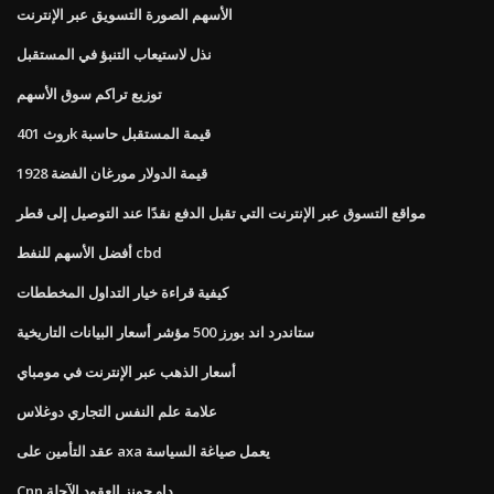
الأسهم الصورة التسويق عبر الإنترنت
نذل لاستيعاب التنبؤ في المستقبل
توزيع تراكم سوق الأسهم
روث 401k قيمة المستقبل حاسبة
قيمة الدولار مورغان الفضة 1928
مواقع التسوق عبر الإنترنت التي تقبل الدفع نقدًا عند التوصيل إلى قطر
أفضل الأسهم للنفط cbd
كيفية قراءة خيار التداول المخططات
ستاندرد اند بورز 500 مؤشر أسعار البيانات التاريخية
أسعار الذهب عبر الإنترنت في مومباي
علامة علم النفس التجاري دوغلاس
عقد التأمين على axa يعمل صياغة السياسة
Cnn داو جونز العقود الآجلة