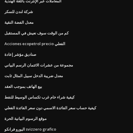
المعاملات عبر الإنترنت باللغة الهندية
شركة لندن للسكر
معدل الفضة النقية
كم من الوقت سوف نعيش في المستقبل
Acciones ecopetrol precio الفعلي
صناديق مؤشر إعادة
مجموعة من عشرات الائتمان الرسم البياني
معدل ضريبة الدخل سبيل المثال ثابت
بيع الهاتف بموجب العقد
كيفية شراء خام غرب تكساس الوسيط للنفط
كيفية حساب سعر الفائدة الاسمي دون سعر الفائدة الفعلي
موقع الرسوم البيانية الحرة
اليورو فرانكو svizzero grafico