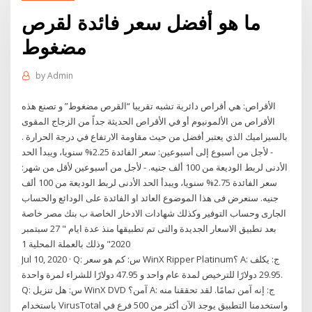
ما هو أفضل سعر فائدة لقرص
مضغوط
by
Admin
الأقراص: هي أقراص دائرية تشبه تقريبا “القرص مضغوط” و تصنع هذه
الأقراص من الألمونيوم أو في الأقراص الحديثة جداً من الزجاج المقوى
بالسيراميك الذي يعتبر أفضل من حيث مقاومة الارتفاع في درجة الحرارة .
- لأجل من أسبوع إلى أسبوعين: سعر الفائدة 2.25% سنويا، ويبدأ الحد
الأدنى لربط الوديعة من 100 ألف جنيه. - لأجل من أسبوعين لأقل من شهر:
سعر الفائدة 2.75% سنويا، ويبدأ الحد الأدنى لربط الوديعة من 100 ألف
جنيه. سنعرض فى هذا الموضوع العائد او الفائدة على الودائع والحساب
الجارى وحساب التوفير وكذلك شهادات الادخار الخاصة ب بنك مصر خاصة
بعد تطبيق الاسعار الجديدة والتى تم تطبيقها منذ عدة ايام " 27 سبتمبر
2020" وذلك بالعملة المحلية 1
Jul 10, 2020 · Q: س: كم هو سعر WinX Ripper Platinum؟ A: ج: يكلف
29.95 دولارًا للترخيص لمدة عام واحد و 47.95 دولارًا للشراء لمرة واحدة.
Q: س: هل تنزيل WinX DVD آمن؟ A: ج: إنه آمن تمامًا. لقد تحققنا منه
باستخدام VirusTotal واستخدمنا التطبيق يوجد الآن أكثر من 500 فرع في