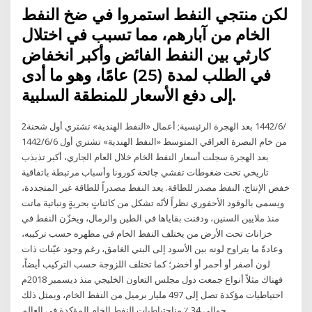
لكن منتجي النفط استمروا في ضخ النفط
الخام من آبارهم، مما تسبب في اختلال
كارثي بين النفط الفائض وأكبر انخفاض
في الطلب لمدة (25) عامًا، وهو ما أدى
إلى دفع الأسعار للمنطقة السلبية.
2‏‏/6‏‏/1442 بعد الهجرة الرئيسية; أعمال «النفط الهندية» تشتري أول شحنة
من خام البصرة العراقي المتوسط «النفط الهندية» تشتري أول 6‏‏/6‏‏/1442
بعد الهجرة سجلت أسعار النفط الخام خلال العام الجاري، أكبر تذبذب
تاريخي تحت ضغوطات تفشي جائحة كورونا وأسباب مرتبطة باتفاقية
خفض الإنتاج. النفط مصدر للطاقة. يعد النفط مصدراً للطاقة غير المتجددة،
ويسمى بالوقود الأحفوري نظراً لأنّه تشكل من كائناتٍ بحريةٍ ونباتية ماتت
منذ ملايين السنين، ودفنت بقاياها في الطين والرمال، ويخزّن النفط في
خزانات تحت الأرض من يختلف النفط الخام في مظهره حسب تركيبه،
وعادةً ما يتراوح لونه بين الأسود إلى البني الغامق، رغم وجود عيّنات ذات
لون أصفر أو أحمر أو أخضر؛ كما تختلف اللزوجة حسب التركيب أيضاً،
فهناك مثلاً أنواع جمعت دول مجلس التعاون الخليجي منذ ديسمبر 2018م
احتياطيات مؤكدة تصل إلى 497 مليار برميل من النفط الخام، ويمثل ذلك
حوالي 34 ٪ مناحتياطيات النفط الخام المؤكدة في العالم.