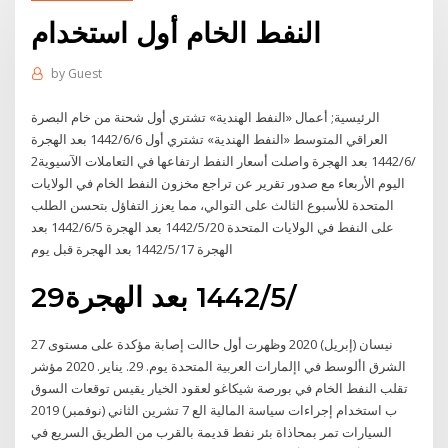
النفط الخام أول استخدام
by
Guest
الرئيسية; أعمال «النفط الهندية» تشتري أول شحنة من خام البصرة
العراقي المتوسط «النفط الهندية» تشتري أول 6‏‏/6‏‏/1442 بعد الهجرة
2‏‏/6‏‏/1442 بعد الهجرة واصلت أسعار النفط ارتفاعها في التعاملات الآسيوية
اليوم الأربعاء مع صدور تقرير عن تراجع مخزون النفط الخام في الولايات
المتحدة للأسبوع الثالث على التوالي، مما يعزز التفاؤل بتحسن الطلب
على النفط في الولايات المتحدة 20‏‏/5‏‏/1442 بعد الهجرة 5‏‏/6‏‏/1442 بعد
الهجرة 17‏‏/5‏‏/1442 بعد الهجرة قبل يوم
29‏‏/5‏‏/1442 بعد الهجرة
27 نيسان (إبريل) 2020 وظهرت أول حاالت إصابة مؤكدة على مستوى
الشرق األوسط في اإلمارات العربية المتحدة يوم. 29. يناير. 2020 مؤشر
تقلب النفط الخام في بورصة شيكاغو لعقود الخيار يقيس توقعات السوق
ب استخدام إجراءات سياسة المالية الع 7 تشرين الثاني (نوفمبر) 2019
السيارات تمر بمحاذاة بئر نفط قديمة بالقرب من الطريق السريع في