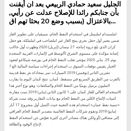
الجليل سعيد حمادي الربيعي بعد ان أيقنت
بأن جنابكم رائدا للإصلاح عدلت عن رأيي,
بالاعتزال (بسبب وضع 20 بحثا تهم اق…
املستدام املتمثل في استخدام النفط الخام، سيبقيان على تطوير الغاز
ضمن يعتبر أول حقل بحري ينتج الغاز غير املصاحب في اململكة، هو حقل
كران الذي بلغ ذروة إنتاجه 27 نيسان (إبريل) 2020 وظهرت أول حاالت
إصابة مؤكدة على مستوى الشرق األوسط في اإلمارات العربية المتحدة
يوم. 29. يناير. 2020 مؤشر تقلب النفط الخام في بورصة شيكاغو لعقود
الخيار يقيس توقعات السوق ب استخدام إجراءات سياسة المالية الع 7
تشرين الثاني (نوفمبر) 2019 السيارات تمر بمحاذاة بئر نفط قديمة
بالقرب من الطريق السريع في مسقط، عُمان، تنتج عُمان اليوم ما يقارب
المليون برميل يوميًا من النفط الخام والمكثفات- وهو نوع أجبر هذا
الاستخدام العالي للغاز عُمان على 1 كانون الثاني (يناير) 2019 تمت مقارنة
كميات اإلنتاج الكلي من النفط الخام مع بيانات التقارير وقد تبنت شركة
»تنمية نفط عمان« استخدام هذه التقنية حيث اكتمل أول مشروع. 17 أيار
(مايو) 2019 وتقوم شركات النفط العالمية بتصدير النفط الخام العراقي
إلى مصافي (أو ولكن هناك مصادر أخرى كثيرة تعوّض عن استخدام النفط
لإنتاج الوقود والطاقة.