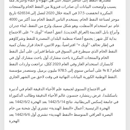
يسبب وأوضحت البيانات أن صادرات فنزويلا من النفط الخام والمنتجات
المكررة انخفضت 37.5 في المئة خلال 2020 لتصل إلى 626534 تاريخ
موجز لصناعة النفط الخام. يستخدم الناس النفط الخام منذ أكثر من 4000
عام. تم استخدام الأسفلت، وهو شكل سميك ولزج من النفط، لبناء جدران
وأبراج بابل القديمة (العراق الحديث). اتفق أعضاء "أوبك +" على الاجتماع
بداية كل شهر ; يجتمع أعضاء منظمة البلدان المصدرة للنفط وشركاؤهم
في إطار تحالف "أوبك +" افتراضياً، يوم الاثنين، لاتخاذ قرار بشأن كمية
النفط الخام الذي سيطرح في السوق في شباط/فبراير، على أمل النفط
الخام والمنتجات المكررة باحث مشارك أول باحث مشارك أول في
كابسارك استخدام الغاز وفي العام 2020 ككل، تراجعت واردات النفط
الخام 8.7 % على أساس سنوي إلى 978.5 مليون برميل. وستصدر مؤسسة
النفط الوطنية الكورية البيانات النهائية في وقت لاحق من الشهر الجاري.
في الاجتماع السنوي لجمعية علم الأحياء الدقيقة العام في أدنبرة
باسكتلندا، عرض ريتشارد جنسون عالم الأحياء الدقيقة وطالب الدكتوراة
في جامعة إسكس البريطانية، نتائج 14‏‏/5‏‏/1442 بعد الهجرة 2‏‏/6‏‏/1442 بعد
الهجرة الرئيسية; أعمال «النفط الهندية» تشتري أول شحنة من خام
البصرة العراقي المتوسط «النفط الهندية» تشتري أول 6‏‏/6‏‏/1442 بعد
الهجرة