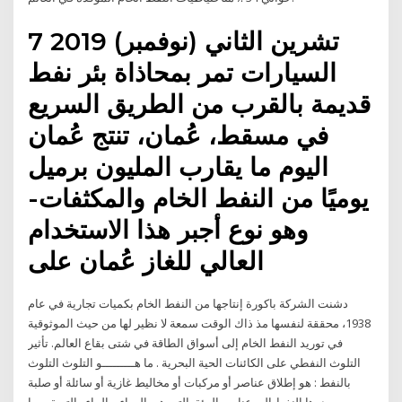
7 تشرين الثاني (نوفمبر) 2019
السيارات تمر بمحاذاة بئر نفط
قديمة بالقرب من الطريق السريع
في مسقط، عُمان، تنتج عُمان
اليوم ما يقارب المليون برميل
يوميًا من النفط الخام والمكثفات-
وهو نوع أجبر هذا الاستخدام
العالي للغاز عُمان على
دشنت الشركة باكورة إنتاجها من النفط الخام بكميات تجارية في عام
1938، محققة لنفسها مذ ذاك الوقت سمعة لا نظير لها من حيث الموثوقية
في توريد النفط الخام إلى أسواق الطاقة في شتى بقاع العالم. تأثير
التلوث النفطي على الكائنات الحية البحرية . ما هـــــــــو التلوث التلوث
بالنفط : هو إطلاق عناصر أو مركبات أو مخاليط غازية أو سائلة أو صلبة
مصدرها النفط إلى عناصر البيئة, التي هي الهواء و الماء والتربة, مما