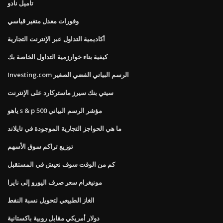
تاميل نادو
وفورات معدل متغير قياسي
أكاديمية التداول عبر الإنترنت التجارية
كيفية بناء خوارزمية التداول الخاصة بك
Investing.com الرسم البياني الفضي الصغير
سيتي بنك سيرز ماستركارد على الإنترنت
ياهو s & p 500 مؤشر الرسم البياني
ما هي الحواجز التجارية الموجودة في تايلاند
توزيع تراكم سوق الأسهم
كم من الوقت سوف نعيش في المستقبل
مونيغرام سعر صرف اليورو إلى نايرا
الغاز الطبيعي لتحويل نسبة النفط
دولار أمريكي مقابل روبية باكستانية