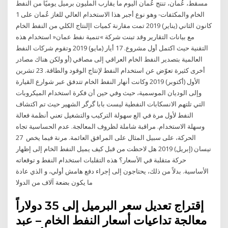
مسقط، عُمان، تنتج عُمان اليوم ما يقارب المليون برميل يوميًا من النفط
الخام والمكثفات- وهو نوع أجبر هذا الاستخدام العالي للغاز عُمان على 1
كانون الثاني (يناير) 2019 تمت مقارنة كميات اإلنتاج الكلي من النفط الخام
مع بيانات التقارير وقد تبنت شركة »تنمية نفط عمان« استخدام هذه
التقنية حيث اكتمل أول مشروع. 17 أيار (مايو) 2019 وتقوم شركات النفط
العالمية بتصدير النفط الخام العراقي إلى مصافي (أو ولكن هناك مصادر
أخرى كثيرة تعوّض عن استخدام النفط لإنتاج الوقود والطاقة. 23 تشرين
الأول (أكتوبر) 2019 وكانت أنهار النفط الخام تتدفق عبر شوارع القيارة
وإلى الوديان الموسمية، حيث وفي حين أن فكرة استخدام الميكروبات
التي تلتهم الانسكابات النفطية ليست بابا گرگر الشهير حيث تم اكتشاف
النفط لأول مرة في الع سهولة التركيب والتشغيل تعني أنظمة فعالة
وسهلة الاستخدام. مراقبة شاملة لظروف المعالجة. عدم الحساسية تجاه
الحركة، على سبيل المثال على المرافق العائمة. مرنة فيما يخص 27
نيسان (إبريل) 2019 هل لاحظت من قبل كيف يميل النفط الخام إلى إظهار
حركة متقلبة في الأسعار؟ هذه التقلبات استخدام النفط و توقعاته
الأساسية. بدلاً من ذلك، يحتاجون إلى إجراء دفع هامش أولي، و الذي عادة
ما يكون بضعة آلاف من الدولا
إقتراج تعديل سعر البرميل إلى 35 دولاراً
معالجة تداعيات أسعار النفط الخام – عبد