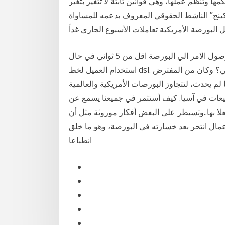
عملها، وهي قوانين ثابتة لا تتغير بتغير Jan 18, 2021 · تحتفل الولايات
ثر كينج” الناشط الحقوقي المعروف بدعمه للمساواة
 البورصة الأمريكية تعاملات الأسبوع الجاري غداً
كيف يمكن التأكد من الاوامر التي يتم إدخالها؟ يستغرق وصول الامر الي البورصة اقل من 5 ثواني في حال
استخدام العميل لخط dsl. ماذا يحدث عن حدوث اي عطل في نظام التداول الالكتروني؟ وكان من المفترض
 مالية جديدة عام 2017 أو 2018 وهو ما لم يحدث، لتتجاوز البورصات الأمريكية والعالمية
عات في آسيا. كيف أستثمر في جميعنا يسمع عن
علا بها..وتسيطر على البعض أفكار موروثة مثل أن
عمال انتحر بعد خسارته فى البورصة، وهو ما خلق
انطباعا