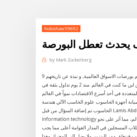
Robishaw59692
 يحدث تعطل البورصة
by
Mark Zuckerberg
9 نيسان (إبريل) 2019 تعرف على ما هي البورصة, و ما هي اهم بورصات الاسواق العالمية, و نبذة عن تاريخهم
و اهم الشركات المدرجة فيهم, و كيف يمكنك تداولهم من اين ما كنت في العالم. منذ 2 يوم تداول بثقة في
يانة أجهزة الحاسوب علوم الحاسب الآلي هندسة
الحاسوب تم إضافة السؤال من قبل Lamis Abdulrahman Ghailan Al-akhaly , متدرب , natco
information technology أغلقت المدارس في أكثر من 177 دولة في جميع أنحاء العالم، مما أثر على نحو
دل نحو 72.4% من إجمالي الطلاب المسجلين في المدار العوامة أعلى مما يجب
سب فينغلق ممر البنزين ولا يصل إلى المحرك وهذا