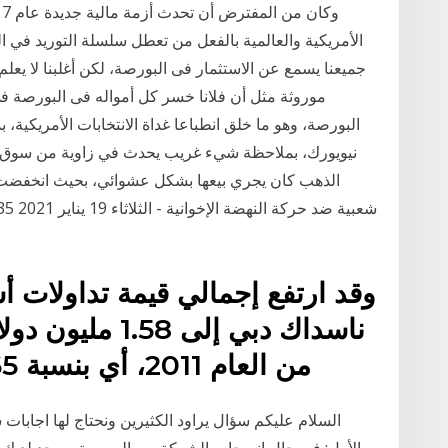
الأمريكية والعالمية بالفعل من تعطل سلسلة التوريد في
جميعنا يسمع عن الاستثمار فى البورصة، لكن أغلبنا لا يعل
موروثة مثل أن فلانا خسر كل أمواله فى البورصة فى
البورصة، وهو ما خلق انطباعا غداة الانتخابات الأمريكية
نيويورك، بملاحظة شيء غريب يحدث في زاوية من سوق 
الذهب كان يجري بيعها بشكل عشوائي، بحيث انخفضت بأر
وقد ارتفع إجمالي قيمة تداولات 
ناسداك دبي إلى 8
من العام 2011، أي بنسبة 65% بالمقارنة مع 958,000
السلام عليكم سؤال يراود الكثيرين ونحتاج لها اجابات
الأول: في حال انسحاب الشركة من البورصة ويوجد لديك 