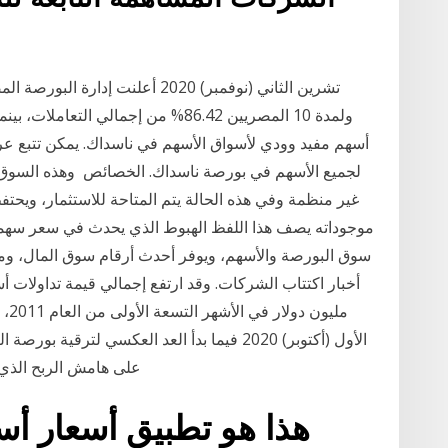
ولمدة 10 المصريين 86.42% من إجمالي 
أسهم مفيد وودي لأسواق الأسهم في ناسداك. يمكن تتبع عرو
لجميع الأسهم في بورصة ناسداك. الخصائص وهذه السوق إ
موجوداته يصف هذا اللفظ الهبوط الذي يحدث في سعر سهمه 
سوق البورصة والأسهم، ويوفر أحدث أرقام سوق المال، ومؤش
الأول (أكتوبر) 2020 فيما بدأ العد العكسي ل
على هامش الربح الذي تحقق له دون سداد إجمالي الصفقة، والعكس إذا
هذا هو تطبيق أسعار أ