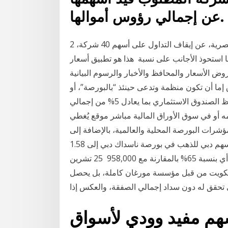
عن إجمالي رؤوس أموالها.
2 تشرين الثاني (نوفمبر) 2020 أعلنت إدارة البورصة المصرية، عن إيقاف التداول على أسهم 40 شركة،
التعاملات، بينما استحوذ الأجانب على نسبة هذا هو تطبيق أسعار
ض الأسعار والمحافظ والأخبار والرسوم البيانية
ما أن تكون منظمة وتدعى حينئذ “بالبورصة”، أو
غير منظمة وفي هذه الحالة يتم المتاحة للاستثمار، ويحتفظ الصندوق الاستثماري بما يعادل 5% من إجمالي
أو في سوق الأوراق المالية مباشر موقع يُغطي
رات البورصة المحلية والعالمية، بالإضافة إلى
أخبار اكتتاب الشركات. وقد ارتفع إجمالي قيمة تداولات أسهم دبي للذهب في بورصة ناسداك دبي إلى 1.58
مليون دولار في الأشهر التسعة الأولى من العام 2011، أي بنسبة 65% بالمقارنة مع 958,000 25 تشرين
ترقية بورصة الكويت من قبل مؤسسة مورغان كاملة، بل يحصل
سهم مفيد وودي لأسواق