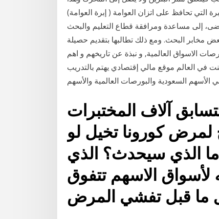
افظ على اتزان العوامة ( إبرة العوامة) Jan 09, 2021 · في الوقت
مضى، إلى مساعدة ومرافقة قطاع التعليم والبحث
بعض مخابر البحث. ومع ذلك تطالبها بتقديم حصيلة
صات الاسواق العالمية, و نبذة عن تاريخهم و اهم
ت في العالم موقع مالي إقتصادي يهتم بالتدريب
تسابق آلاف المختبرات
ج لمرض كورونا تخيل لو
— ما الذي سيحدث؟ الذي
لأسواق الاسهم تتفوق
ل ما قبل تفشي المرض