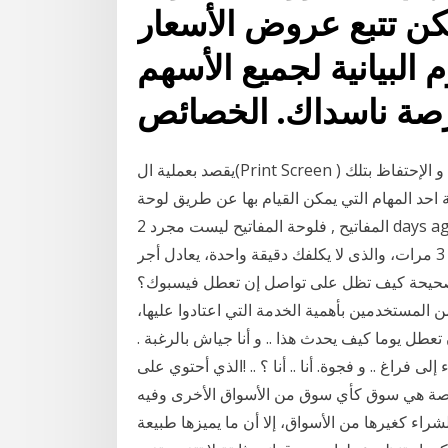
كن تتبع عروض الأسعار
 البيانية لجميع الأسهم
يقصد بعملية ال(Print Screen ) هو أخذ لقطة او صورة لشاشة الحاسوب بما يوجد عليها و الإحتفاظ بتلك
ة احد المهام التي يمكن القيام بها عن طريق لوحة
المفاتيح , فلوحة المفاتيح ليست مجرد 2 days ago · سورة الإخلاص مَن مِنا لا يحفظها؟، بالطبع يحفظها الكثير
إن لم يكن الكل، فهل تعلم أن قراءة هذه السورة الكريمة 3 مرات، والذى لا يكلفك دقيقة واحدة، يعادل أجر
يث الصحيحة كيف تظل على تواصل إن تعطل فيسبوك؟
المستخدمين بأهمية الخدمة التي اعتادوا عليها،
طل يوما كيف يحدث هذا .. و أنا جياش بالرغبة .
إلى فراغ .. و فجوة. أنا .. أنا ؟ .. !الذي أحتوي على
 البورصة هي سوق كأي سوق من الأسواق الأخرى وفيه
شراء كغيرها من الأسواق، إلا أن ما يميزها طبيعة