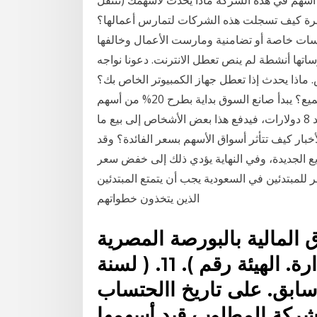
مدرجة ام تصبح 13‏‏/10‏‏/1441 بعد الهجرة كيف تسجلت هذه الشركات لتمارس أعمالها؟
2 من التسجيل كمؤسسات خاصة أو تضامنية ومارست الأعمال وخالفها
اتها أنشطة لم ينص تعطل الانترنت. دعونا نواجه
 ماذا يحدث إذا تعطل جهاز الكمبيوتر الخاص بك؟
الإنترنت الخاص بك ينخفض؟ بطاريتك تنفد؟ كيف يحدث التجميع؟ يبدأ صانع السوق بداية بطرح 20% من أسهم
تلك الشركة التي يتملكها في البورصة، فينخفض السعر عند 8 دولارات، فيدفع هذا بعض الأشخاص إلى بيع ما
خبار كيف تتأثر أسواق الأسهم بسعر الفائدة؟ وقد
 الجديدة، وفي النهاية يؤدي ذلك إلى خفض سعر
للمبتدئين في السعودية يجب أن يتمتع المبتدئين
الذين يتخذون خطواتهم
المالية بالبورصة المصرية
الصادرة بموجب قرار مجلس إدارة. الهيئة رقم ). 11. ( لسنة
ابق. على تاريخ االحتساب
لشركة المطلوب قيد أسهمها