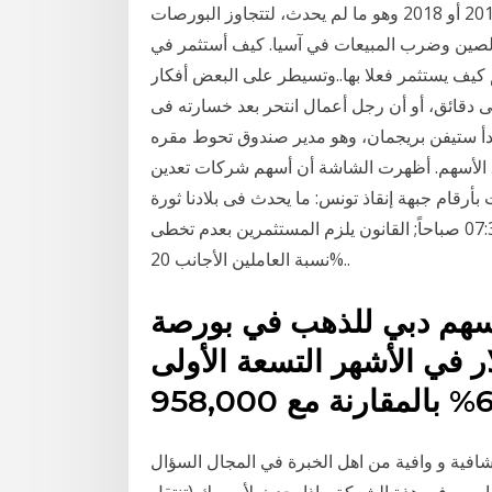
وكان من المفترض أن تحدث أزمة مالية جديدة عام 2017 أو 2018 وهو ما لم يحدث، لتتجاوز البورصات
 الصين وضرب المبيعات في آسيا. كيف أستثمر في
م كيف يستثمر فعلا بها..وتسيطر على البعض أفكار
 دقائق، أو أن رجل أعمال انتحر بعد خسارته فى
، بدأ ستيفن بريجمان، وهو مدير صندوق تحوط مقره
الأسهم. أظهرت الشاشة أن أسهم شركات تعدين
قام جبهة إنقاذ تونس: ما يحدث فى بلادنا ثورة
شعبية ضد حركة النهضة الإخوانية - الثلاثاء 19 يناير 2021 07:35 صباحاً; القانون يلزم المستثمرين بعدم تخطى
نسبة العاملين الأجانب 20%..
أسهم دبي للذهب في بورصة
1.5 مليون دولار في الأشهر التسعة الأولى
 شافية و وافية من اهل الخبرة في المجال السؤال
اسهم في هذة الشركة ماذا يحدث لأسهمك (تنتقل