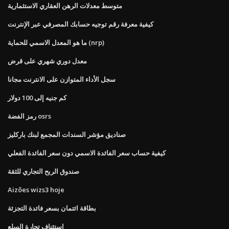
متوسط ​​معدلات الرهن العقاري الاستثمارية
كيفية معرفة رقم توجيه حسابك المصرفي عبر الإنترنت
ما هو المعدل الاسمي للحماية (nrp)
معدل دوري شهري على قرض
سجل الأداء المتوازن على الانترنت مجانا
كم جنيه إلى 100 دولار
رمز الفضة osrs
صناديق مؤشر السندات المجمع لبنك باركليز
كيفية حساب سعر الفائدة الاسمي دون سعر الفائدة الفعلي
صندوق الربح التجاري للثقة
Aizões wizs3 hoje
بطاقة ائتمان بسعر فائدة التجزئة
استئناف تجارة السلع