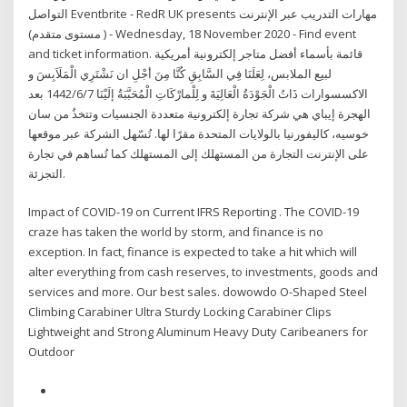
التواصل Eventbrite - RedR UK presents مهارات التدريب عبر الإنترنت
( مستوى متقدم) - Wednesday, 18 November 2020 - Find event
and ticket information. قائمة بأسماء أفضل متاجر إلكترونية أمريكية
لبيع الملابس، لِعَلَنَا فِي السَّابِقِ كُنَّا مِنَ أجْلِ ان نَشْتَرِي الْمَلَاَبِسَ و
الاكسسوارات ذَاتُ الْجَوْدَةُ الْعَالِيَةَ و لِلْمارْكَاتِ الْمُحَبَّبَةُ إلَيْنَا 7‏‏/6‏‏/1442 بعد
الهجرة إيباي هي شركة تجارة إلكترونية متعددة الجنسيات وتتخذُ من سان
خوسيه، كاليفورنيا بالولايات المتحدة مقرًا لها. تُسّهل الشركة عبر موقعها
على الإنترنت التجارة من المستهلك إلى المستهلك كما تُساهم في تجارة
التجزئة.
Impact of COVID-19 on Current IFRS Reporting . The COVID-19
craze has taken the world by storm, and finance is no
exception. In fact, finance is expected to take a hit which will
alter everything from cash reserves, to investments, goods and
services and more. Our best sales. dowowdo O-Shaped Steel
Climbing Carabiner Ultra Sturdy Locking Carabiner Clips
Lightweight and Strong Aluminum Heavy Duty Caribeaners for
Outdoor