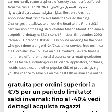
can not hardly name a sphere of society that hasn’t suffered
from the crisis. Jan 20, 2021 · خطوات التسجيل في الاهلي
تداول,خطوات التسجيل في الاهلي تداول, Electronic Arts has
announced that it is now available the Squad Building
Challenges that allows to unlock the Road to the Final ( UCL )
card version of the English Midfielder Mason Mount. Andiamo a
scoprirli nel dettaglio: SBC Incontri Principali (5 novembre 2020)
Parma VS Fiorentina. 80 PAC. Easy online ordering for the ones
who get it done along with 24/7 customer service, free technical
CBD For Sale: How To Save on CBD Products. Several times a
month, we offer promotional discounts on a rotating selection
of CBD for sale, including our CBD oil oral applicators, tinctures,
liquids, capsules, and other popular CBD oil products, giving
you the chance to save big on the best CBD oil available online.
gratuita per ordini superiori a
€75 per un periodo limitato!
saldi invernali: fino al -40% vedi
dettagli acquista ragazzi