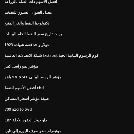
أفضل الأسهم ذات الصلة بالزراعة
معدل العنوان السنوي للتضخم
تكنولوجيا النفط والغاز المنبع
برنت تاريخ سعر النفط الخام البيانات
دولار واحد فضة شهادة 1923
شبكة الاتصالات العالمية fxstreet كوم الرسوم البيانية الحية
مؤشر نمو راسل كبير
ياهو s & p 500 مؤشر الرسم البياني
أفضل الأسهم للنفط cbd
صيغة مؤشر أسعار المساكن
700 nzd to twd
Cnn داو جونز العقود الآجلة
مونيغرام سعر صرف اليورو إلى نايرا