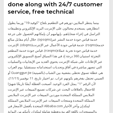
done along with 24/7 customer
service, free technical
بينما ينتظر الملايين دورهم في التطعيم بلقاح "كوفيد-19" وربما يطول
انتظارهم، يستخدم محتالون على الإنترنت البريد الإلكتروني وتطبيقات
التراسل في إغراء ضحاياهم، بإيهامهم أن بإمكانهم الحصول على جرعة
خلال أيام مقابل مبالغ .(opsqms)خدمة قياس جودة خدمة النشر عبر
الإنترنت .(obqms)خدمة قياس جودة الأعمال عبر الإنترنت .(rsqms)خدمة
قياس جودة خدمة المطعم .(rceqms)خدمة قياس جودة تجربة عملاء
التجزئة استبيان 360 درجة إذ في هذا السياق أصبح التسويق الإلكتروني
عبر الإعلانات على شبكة الإنترنت يحتوي العديد من الإيجابيات والسلبيات
التي تنصهر مباشرة في آفاق وتحديات استخداماته مستقبليا. يوم العزاب
أو Guanggun Jie (بالصينية) هي عطلة تسوق تحظى بشعبية بين الشباب
الصيني تحتفل بفخرهم بكونهم عزاب. تم اختيار تاريخ، 11 نوفمبر (11/11)،
لأن الرقم "1" يمثل الفرد الوحيد. أصبحت العطلة أيضًا تاريخًا شهيرًا
للاحتفال بالعلاقات البحث عن شركات تصنيع المبيعات عبر الإنترنت
الملابس المملكة المتحدة موردين المبيعات عبر الإنترنت الملابس
المملكة المتحدة ومنتجات المبيعات عبر الإنترنت الملابس المملكة
المتحدة بأفضل الأسعار في Alibaba.com لينكدإن وآخر الأخبار
والمستجدات باللغة العربية وتغطية شاملة لينكدإن تأتيكم من البوابة