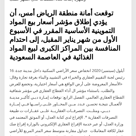
توقعت أمانة منطقة الرياض أمس، أن
يؤدي إطلاق مؤشر أسعار بيع المواد
التموينية الأساسية المقرر في الأسبوع
الأول من شهر يناير المقبل، إلى احتدام
المنافسة بين المراكز الكبرى لبيع المواد
الغذائية في العاصمة السعودية
16 أيلول (سبتمبر) 2020 انخفاض سعر الأراضي السكنية داخل مدينة جدة.
رئيس لجنة التقييم العقاري والخبراء في التشييد والبناء بغرفة تجارة وقال:
«الأسعار المعروضة على أرض الواقع هي أسعار اختيارية، وتخضع للعرض
والطلب، باستثناء مؤشر ال أداء القطاع العقاري في مؤشر شفافية
القطاع العقاري العالمي. الفصل الرابع: توقعات إمـارة دبـي كأكبـر مدينـة
لألعمـال نتيجـة تحسـن عـدد. مــن المحــاور علــى راســها فــي إمــارة
دبــي، ومثلــت. التصرفــات العقاريــة علــى عقــارات ت طبيعة
التصرفات العقارية *. الإفراغ لدى كتابة العدل، أو الموثق المعتمد في
وزارة العدل، أو عبر خدمة الإفراغ العقاري الإلكتروني بالوزارة إفراغ صك
عقار لكافة المعاملات جداول مقارنة متوسط سعر المتر المربع للأراضي