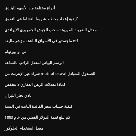
أنواع مختلفة من الأسهم للبنادق
كيفية إعداد مخطط شريط النشاط في التفوق
معدل الضريبة الموروثة سحب الجيش الجمهوري الايرلندي
ماجستير في الأسواق الناشئة مؤشر طليعة etf
ص بو بورنهام
الرسم البياني لمعدل الراتب بالساعة
شراء عبر الإنترنت من motilal oswal الصندوق المتبادل
لماذا معدلات الرهن العقاري لا تنخفض
نادي تجار الثيران
كيفية حساب سعر الفائدة الثابت في السنة
كم تبلغ قيمة الدولار الفضي من عام 1883
معدل استخدام الجلوكوز