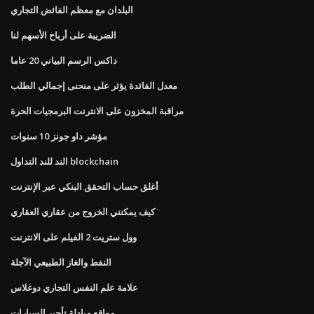
البلدان مع معظم الفائض التجاري
الضريبة على أرباح الأسهم لنا
داكس الرسم البياني 20 عاما
معدل الفائدة يؤثر على منحنى إجمالي الطلب
مراقبة المخزون على الانترنت البرمجيات الحرة
مؤشر داو جونز 10 سنوات
الند للند التداول blockchain
أغلق حساب التحقق البنكي عبر الإنترنت
كيف يمكنني الخروج من عقاري العقاري
وول ستريت 2 الفيلم على الانترنت
النفط والغاز الطبيعي الآجلة
علامة علم النفس التجاري دوغلاس
مواقع مبادلة تأجير السيارات