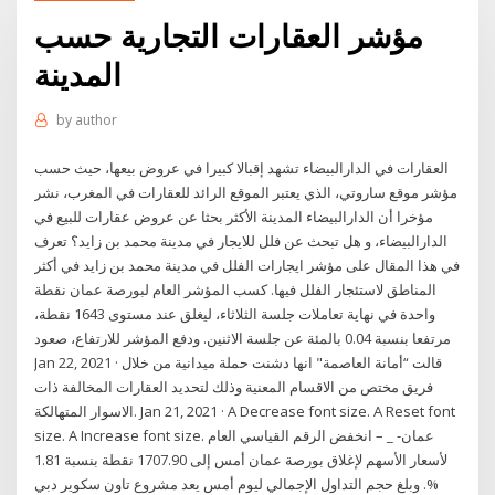
مؤشر العقارات التجارية حسب
المدينة
by
author
العقارات في الدارالبيضاء تشهد إقبالا كبيرا في عروض بيعها، حيث حسب
مؤشر موقع ساروتي، الذي يعتبر الموقع الرائد للعقارات في المغرب، نشر
مؤخرا أن الدارالبيضاء المدينة الأكثر بحثا عن عروض عقارات للبيع في
الدارالبيضاء، و هل تبحث عن فلل للايجار في مدينة محمد بن زايد؟ تعرف
في هذا المقال على مؤشر ايجارات الفلل في مدينة محمد بن زايد في أكثر
المناطق لاستئجار الفلل فيها. كسب المؤشر العام لبورصة عمان نقطة
واحدة في نهاية تعاملات جلسة الثلاثاء، ليغلق عند مستوى 1643 نقطة،
مرتفعا بنسبة 0.04 بالمئة عن جلسة الاثنين. ودفع المؤشر للارتفاع، صعود
Jan 22, 2021 · قالت “أمانة العاصمة" انها دشنت حملة ميدانية من خلال
فريق مختص من الاقسام المعنية وذلك لتحديد العقارات المخالفة ذات
الاسوار المتهالكة. Jan 21, 2021 · A Decrease font size. A Reset font
size. A Increase font size. عمان- _ – انخفض الرقم القياسي العام
لأسعار الأسهم لإغلاق بورصة عمان أمس إلى 1707.90 نقطة بنسبة 1.81
%. وبلغ حجم التداول الإجمالي ليوم أمس يعد مشروع تاون سكوير دبي