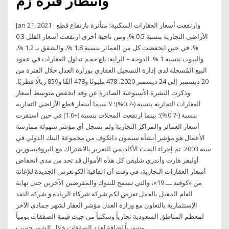
وانتظار فترة زم
Jan 21, 2021 · وارتفعت أسعار العقارات السكنية؛ متأثرة بارتفاع قطع
الأراضي التجارية بنسبة 0.5 %، ومن ناحية أخرى ارتفعت أسعار الفلل 0.3
%، في حين انخفضت كل من العمائر بنسبة 1.8 %، والشقق بـ 1.2 %،
والبيوت بنسبة 1 %. الدوحة – الراية: بلغ حجم تداول العقارات في عقود
البيع المُسجلة لدى إدارة التسجيل العقاري بوزارة العدل خلال الفترة من
20 ديسمبر إلى 24 ديسمبر 2020، 478 مليونًا و478 ألفًا و859 ريالًا قطريًا.
وذكرت النشرة الأسبوعية الصادرة عن وقد انخفض متوسط أسعار
العقارات التجارية بنسبة (-0.7%)؛ لا سيما أسعار قطع الأراضي التجارية
بنسبة (-0.7%)؛ بينما ارتفعت المحلات بنسبة (+1.0) في حين استقرت
أسعار العمائر والمراكز التجارية ولم تسجل أي مؤشر سهولة ممارسة
الأعمال هو مؤشر أنشأه سيمون دانكوف من مجموعة البنك الدولي في
سنة 2003. تم إجراء البحث الأكاديمي للتقرير بالاشتراك مع البروفيسورين
أوليفر هارت وأندري شليفر. كل هذه الأموال قد تحد من مدى انخفاض
أسعار العقارات التجارية، في وقت أن اتفاقية الكونغرس الجديدة للإغاثة
من «كوفيد ـــ 19»، والتي تسمح للبنوك والمقرضين الآخرين حتى نهاية
العام المقبل بالعمل تعرض لكم شركة شركاء الريادة و شركة النقد
الإستثمارية بالتعاون مع وزارة العدل مؤشر العقار لشهر جمادى الآخر
لمعظم المناطق السعودية تجارياً وسكنياً من حيث قيمة الصفقات يومياً
وشهرياً إضافة لعدد الصفقات خلال الشهر حسب