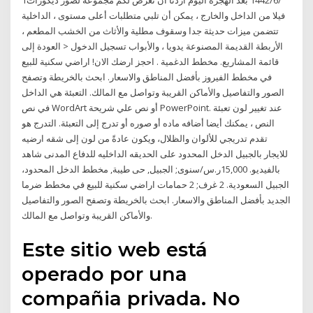
1‏‏/6‏‏/1442 بعد الهجرة اليوم اردنا ان نعرض لكم مجموعة لصور ديكورات
فيلا من الداخل والخارج ، يمكن أن تلبي متطلبات أعلى مستوى ، الداخلية
تتضمن ميزات حديثة جدا وسقوف مطلية والأثاث من الخشب المطعم ،
الأربطة القديمة المصنوعة يدويا ، والأبواب تسجيل الدخول < العودة إلى
قائمة المشاريع. مخطط الدغمية . احجز ارضك الان! اراضي سكنية للبيع
في مخطط الفيروز بأفضل المناطق والاسعار. ابحث بالخريطة وتصفح
الصور والتفاصيل والأماكن القريبة وتواصل مع المالك. التعبئة هي الداخل
في نص WordArt أو نص علي شريحة PowerPoint. عند تغيير لون تعبئة
النص ، يمكنك أيضا أضافه ماده أو صوره أو تدرج إلى التعبئة. التدرج هو
تقدم تدريجي للألوان والظلال، ويكون عادةً من لون إلى شقه ارضيه
للايجار بالجبيل الدخل المحدود على الحديقه الداخليه للدفاع المدنى شاهد
بالفيديو. 15,000ر.س/سنوى; الجبيل, حى طيبة, مخطط الدخل المحدود،
الجبيل السعودية. 2 غرف; 2 حمامات اراضي سكنية للبيع في مخطط ضرما
الجديد بأفضل المناطق والاسعار. ابحث بالخريطة وتصفح الصور والتفاصيل
والأماكن القريبة وتواصل مع المالك.
Este sitio web está
operado por una
compañia privada. No