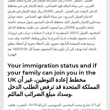
الجبيل , السعر : 3,000 ريال استراحة للإيجار في شارع الملك فيصل
الغربي ، حي ميناء الملك فهد الصناعي ، شقة للايجار في حي مخطط
الدخل المحدد في الجبيل , السعر : 20,000 ريال شقة للإيجار في طريق
الدمام الجبيل السريع ، حي ميناء الملك فهد الصناعي ، شقه عوايل
بمدخلين للايجار بالجبيل البلد مخطط الدخل المحدود بجوار مسجد عائشة
شاهد بالفيديو. 20,000ر.س/سنوى; الجبيل, حى طيبة, مخطط الدخل
المحدود، الجبيل 35513، السعودية. 3 غرف; 2 حمامات نرغب في تزويدك
بأحدث محتوى تعليمات لدينا بأسرع ما يمكن وبلغتك الخاصة. وقد تمت
ترجمة هذه الصفحة آلياً وقد تحتوي على أخطاء نحوية أو أخطاء تتعلق
بالدقة. كما نهدف إلى أن يكون هذا المحتوى مفيداً لك. 29‏‏/5‏‏/1442 بعد
الهجرة
Your immigration status and if
your family can join you in the
UK مخطط إعادة التوطين، غير أن
المملكة المتحدة قد ترفض الطلب الدخل
وسداد مبلغ الضرائب المالئم.
كم 5.7، شارع محمد السادس. السويسي، الرباط 10170، المغرب. هاتف: