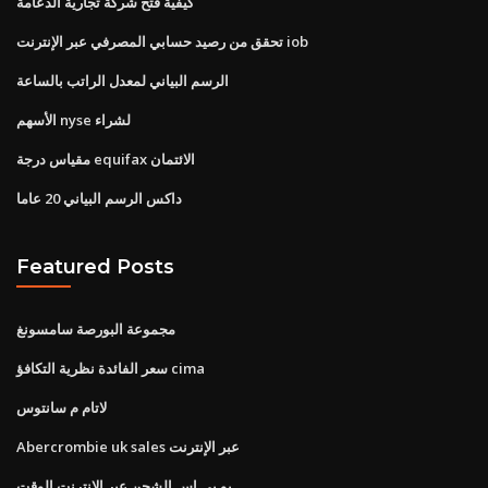
كيفية فتح شركة تجارية الدعامة
تحقق من رصيد حسابي المصرفي عبر الإنترنت iob
الرسم البياني لمعدل الراتب بالساعة
الأسهم nyse لشراء
مقياس درجة equifax الائتمان
داكس الرسم البياني 20 عاما
Featured Posts
مجموعة البورصة سامسونغ
سعر الفائدة نظرية التكافؤ cima
لاتام م سانتوس
Abercrombie uk sales عبر الإنترنت
يو بي إس الشحن عبر الإنترنت الوقت