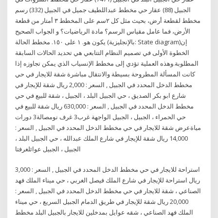
الجبيل (88) عقار حي مخطط عبداللطيف جميل في الجبيل (332) رسم
مخطط لقطعة أرض، بحيث مثل كل ٢سم على المخطط ٣ أمتار من قطعة
الأرض، فما عامل مقياس الرسم؟ مادة الرياضيات؟ و الجواب الصحيح
يكون هو. ١ على ١٥٠. مخطط الحالة (بالإنجليزية: State diagram)‏ إن
الخطوة الأولى في تصميم النظام التتابعي هي تحديد الحالات السابقة
المطلوبة.وهذه العملية تؤدي إلى مخطط الإنسياب الذي يمكن تجاوزه إذا
كانت المسألة المطروحة بسيطة والانتقال مباشرة شقة للايجار في حي
مخطط الدخل المحدد في الجبيل , السعر : 2,000 ريال شقة للإيجار في
شارع ابو بكر الصديق ، حي الجبيل البلد ، الجبيل ، شقة للبيع في حي
مخطط الدخل المحدد في الجبيل , السعر : 630,000 ريال شقة للبيع في
حي الحمراء ، الجبيل ، الجبيل الواجهة غرب3 غرف نومصالة3 دورات
مياةعرض شقة للايجار في حي مخطط الدخل المحدد في الجبيل , السعر :
14,000 ريال شقة للإيجار في شارع الملك عبدالله ، حي الجبيل البلد ،
الجبيل ، الجبيل عوائلغرفتا
استراحة للايجار في حي مخطط الدخل المحدد في الجبيل , السعر : 3,000
ريال استراحة للإيجار في شارع الملك فيصل الغربي ، حي ميناء الملك فهد
الصناعي ، شقة للايجار في حي مخطط الدخل المحدد في الجبيل , السعر :
20,000 ريال شقة للإيجار في طريق الدمام الجبيل السريع ، حي ميناء
الملك فهد الصناعي ، شقه عوايل بمدخلين للايجار بالجبيل البلد مخطط