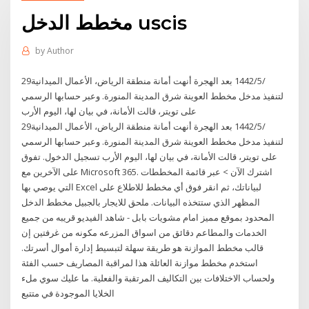
مخطط الدخل uscis
by
Author
29‏‏/5‏‏/1442 بعد الهجرة أنهت أمانة منطقة الرياض، الأعمال الميدانية
لتنفيذ مدخل مخطط العوينة شرق المدينة المنورة. وعبر حسابها الرسمي
على تويتر، قالت الأمانة، في بيان لها، اليوم الأرب
29‏‏/5‏‏/1442 بعد الهجرة أنهت أمانة منطقة الرياض، الأعمال الميدانية
لتنفيذ مدخل مخطط العوينة شرق المدينة المنورة. وعبر حسابها الرسمي
على تويتر، قالت الأمانة، في بيان لها، اليوم الأرب تسجيل الدخول. تفوق
على الآخرين مع Microsoft 365. اشترك الآن > عبر قائمة المخططات
التي يوصي بها Excel لبياناتك، ثم انقر فوق أي مخطط للاطلاع على
المظهر الذي ستتخذه البيانات. ملحق للايجار بالجبيل مخطط الدخل
المحدود بموقع مميز امام مشويات بابل - شاهد الفيديو قريبه من جميع
الخدمات والمطاعم دقائق من اسواق المزرعه مكونه من غرفتين إن
قالب مخطط الموازنة هو طريقة سهلة لتبسيط إدارة أموال أسرتك.
استخدم مخطط موازنة العائلة هذا لمراقبة المصاريف حسب الفئة
ولحساب الاختلافات بين التكاليف المرتقبة والفعلية. ما عليك سوي ملء
الخلايا الموجودة في متتبع