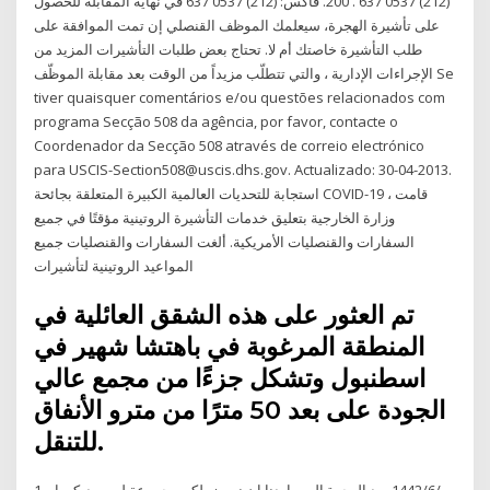
(212) 0537 637 . 200. فاكس: (212) 0537 637 في نهاية المقابلة للحصول
على تأشيرة الهجرة، سيعلمك الموظف القنصلي إن تمت الموافقة على
طلب التأشيرة خاصتك أم لا. تحتاج بعض طلبات التأشيرات المزيد من
الإجراءات الإدارية ، والتي تتطلّب مزيداً من الوقت بعد مقابلة الموظّف Se
tiver quaisquer comentários e/ou questões relacionados com
programa Secção 508 da agência, por favor, contacte o
Coordenador da Secção 508 através de correio electrónico
para USCIS-Section508@uscis.dhs.gov. Actualizado: 30-04-2013.
استجابة للتحديات العالمية الكبيرة المتعلقة بجائحة COVID-19 ، قامت
وزارة الخارجية بتعليق خدمات التأشيرة الروتينية مؤقتًا في جميع
السفارات والقنصليات الأمريكية. ألغت السفارات والقنصليات جميع
المواعيد الروتينية لتأشيرات
تم العثور على هذه الشقق العائلية في
المنطقة المرغوبة في باهتشا شهير في
اسطنبول وتشكل جزءًا من مجمع عالي
الجودة على بعد 50 مترًا من مترو الأنفاق
للتنقل.