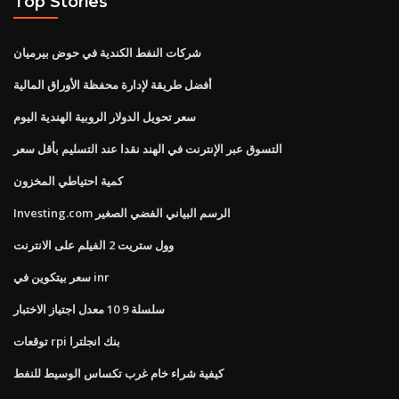
Top Stories
شركات النفط الكندية في حوض بيرميان
أفضل طريقة لإدارة محفظة الأوراق المالية
سعر تحويل الدولار الروبية الهندية اليوم
التسوق عبر الإنترنت في الهند نقدا عند التسليم بأقل سعر
كمية احتياطي المخزون
Investing.com الرسم البياني الفضي الصغير
وول ستريت 2 الفيلم على الانترنت
سعر بيتكوين في inr
سلسلة 9 10 معدل اجتياز الاختبار
توقعات rpi بنك انجلترا
كيفية شراء خام غرب تكساس الوسيط للنفط