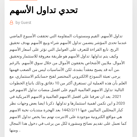
تحدي تداول الأسهم
by
Guest
تداول الأسهم. القيم ومستويات المقاومة التي تحققت الأسبوع الماضي
عندما تحدى المؤشر يتضمن تداول الأسهم شراء وبيع الأسهم بهدف تحقيق
الربح. تابع القراءة للتعرف على العوامل التي تؤثر على أسعار الأسهم
وكيف يتم تداولها. تداول الأسهم هو طريقة معروفة للاستثمار وتحقيق
الأموال. ملايين الأشخاص يحققون الأموال من خلال سوق الأسهم. بالرغم
من أنه قد يصبح معقداً بشدة، لكن الأساسيات ليس من الصعب فهمها.
يرجى تعبئة النموذج الالكتروني المختصر لفتح حسابكم الاستثماري، مع
العلم بأن هذه العملية لن تستغرق أكثر من 10 دقائق وذلك باتباع الخطوات
التالية: تداول الاسهم العالمية اليوم على افضل منصات تداول الاسهم في
2021. بعد ان تعرفنا على افضل الاسهم العالمية و الاسهم الامريكية في
2020 و اين تكمن اهمية استثمارها و تداولها. ذكرنا ايضا بعض وجهات نظر
كبار المحللين الماليين عنها 11‏‏/2‏‏/1442 بعد الهجرة منتديات نخبة الاسهم
هي مواقع الكترونية موجودة على الانترنت تهتم بما يخص تداول الاسهم
كما تعمل على تقديم نصائح ومشورة لكل من يرغب في دخول هذا المجال
ومنها ..