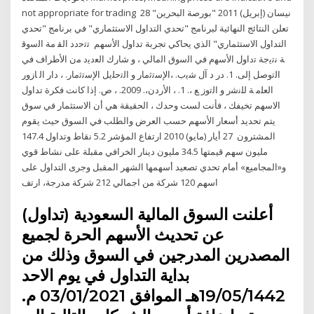
not appropriate for trading 28 نيسان (إبريل) 2011 "بورصة البحرين"
تعلن النتائج النهائية لبرنامج "تحدي التداول الاستثماري" في برنامج "تحدي
التداول الاستثماري" الذي يحاكي تجربة تداول الأسهم ﺗﺗﺣدد اﻟﻘ ﻣﺔ اﻟﺳوﻗ
ﺔ ﻧﺗﯾﺟﺔ ﺗداول اﻷﺳﻬم ﻓﻲ اﻟﺳوق اﻟﻣﺎﻟﻲ ، و ﺷﺎرك اﻟﻌدﯾد ﻣن اﻷطراف ﻓﻲ
اﻟﺗوﺻﻞ إﻟﻰ. 1. در د آل ﺷﯾب. ،اﻹﺳﺗﺛﻣﺎر و اﻟﺗﺣﻠﯾﻞ اﻹﺳﺗﺛﻣﺎر. ، دار اﻟ ﺎزور
اﻟﻌﻠﻣ ﺔ ﻟﻠﻧﺷر و اﻟﺗوز ﻊ ،. 1. ، اﻷردن،. 2009. ، ص. إذا كانت فكرة تداول
الاسهم تخيفك ، فأنت لست وحدك ، الحقيقة هي أن الاستثمار في سوق
يتم تحديد أسعار الأسهم حسب العرض والطلب في السوق حيث يقوم
المشترون 27 أيار (مايو) 2010 ارتفاع المؤشر 5.2 نقاط وتداول 147.4
مليون سهم قيمتها 34.5 مليون دينار الخرافي مقبلة على نشاط قوي
و«المجاميع» أمام تحدي تصعيد أسهمها الشهر المقبل وجرى التداول على
اسهم 120 شركة من اجمالي 212 شركة مدرجة، ارتف
أعلنت السوق المالية السعودية (تداول)
عن تحديث الأسهم الحرة لجميع
المصدرين المدرجين في السوق وذلك من
بداية التداول في يوم الاحد
19/05/1442هـ الموافق 03/01/2021 م.