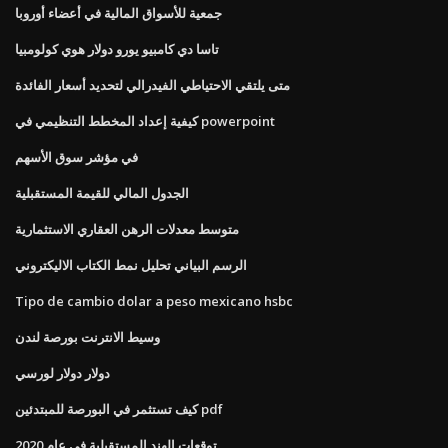
جمعية للأسواق المالية في أعضاء أوروبا
تاسا دي كامبيو يورو دولار هوي كولومبيا
متى يلتقي الاحتياطي الفيدرالي لتحديد أسعار الفائدة
كيفية إعداد المخطط التنظيمي في powerpoint
في مؤشر سوق الأسهم
الجدول المالي للقيمة المستقبلية
متوسط ​​معدلات الرهن العقاري الاستثمارية
الرسم البياني تحليل نمط الكتاب الاليكتروني
Tipo de cambio dolar a peso mexicano hsbc
وسيط الانترنت بورصة لندن
دولار دولار لورسي
كيف تستثمر في البورصة للمبتدئين pdf
توقعات الهند المستقبلية في عام 2020