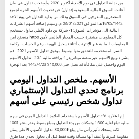
من بداية التداول في يوم الأحد 4 أكتوبر 2020. وأوضحت تداول في بيان
أعلنت السوق المالية السعودية (تداول) عن تحديث الأسهم الحرة لجميع
المصدرين المدرجين في السوق وذلك من بداية التداول في يوم الاحد
19/05/1442هـ الموافق 03/01/2021 م. وسيتم إضافة أسهم الشركات
التالية الى مؤشرات السوق: 1- شركة بن داود الأهلي تداول يستخدم
متصفح امن https كل المعلومات مشفرة حسب المعيار العالمي لأمن
المعلومات المالية عبر الإنترنت أثناء تسجيل الهوية ، رقم الحساب ، وكلمة
السر المستخدمة للتحقق منها. وسيط موثوق تداول الاسهم 2021 - قم
بشراء وبيع الأسهم عبر منصة ميتاتريدر 4 برافعة مالية 20:1 - تداول الأسهم
اليوم واحصل على مكافأة قد تصل حتى 10,000$ 23‏‏/4‏‏/1442 بعد الهجرة
الأسهم. ملخص التداول اليومي
برنامج تحدي التداول الإستثماري
تداول شخص رئيسي على أسهم
تداول الأسهم باستخدام العلاوة. التداول المرن في سهم cfd. إنها علاوة
مالية تبلغ لغاية 1:300 وتمكنك من بدء التداول بمبلغ بسيط يقدر بنحو $100
لكنه يمنحك تأثير رأس مال يبلغ $30,000! تداول الأسهم. الأعلى يمثل
مقاومة كبيرة، وأعتقد أنها مسألة وقت فقط قبل أن نحاول تحدي هذا طرق