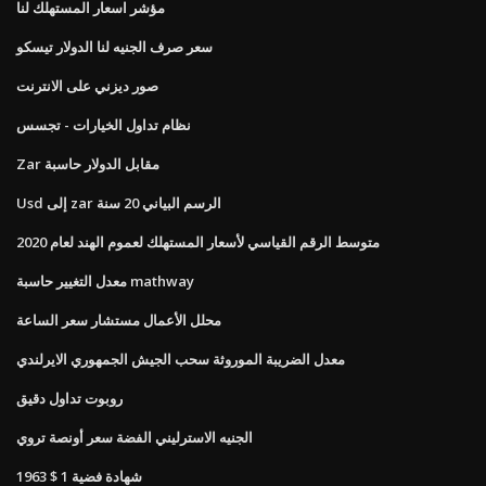
مؤشر اسعار المستهلك لنا
سعر صرف الجنيه لنا الدولار تيسكو
صور ديزني على الانترنت
نظام تداول الخيارات - تجسس
Zar مقابل الدولار حاسبة
Usd إلى zar الرسم البياني 20 سنة
متوسط ​​الرقم القياسي لأسعار المستهلك لعموم الهند لعام 2020
معدل التغيير حاسبة mathway
محلل الأعمال مستشار سعر الساعة
معدل الضريبة الموروثة سحب الجيش الجمهوري الايرلندي
روبوت تداول دقيق
الجنيه الاسترليني الفضة سعر أونصة تروي
1963 $ 1 شهادة فضية